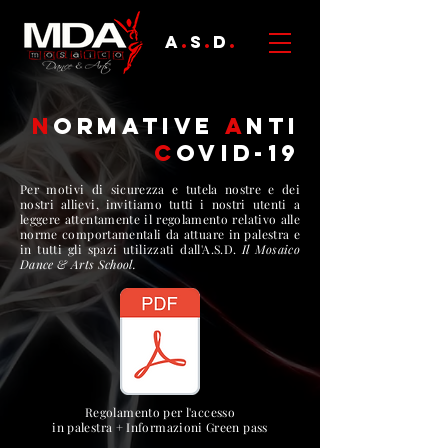
A
.
S
.
D
.
N
ORMATIVE
A
NTI
C
OVID-19
Per motivi di sicurezza e tutela nostre e dei
nostri allievi, invitiamo tutti i nostri utenti a
leggere attentamente il regolamento relativo alle
norme comportamentali da attuare in palestra e
in tutti gli spazi utilizzati dall'A.S.D.
Il Mosaico
Dance & Arts School.
Regolamento per l'accesso
in palestra + Informazioni Green pass